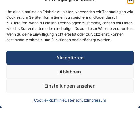
Kontakt aufnehmen
Um dir ein optimales Erlebnis zu bieten, verwenden wir Technologien wie
Cookies, um Geräteinformationen zu speichern und/oder darauf
zuzugreifen. Wenn du diesen Technologien zustimmst, können wir Daten
wie das Surfverhalten oder eindeutige IDs auf dieser Website verarbeiten.
Wenn du deine Einwilligung nicht erteilst oder zurückziehst, können
bestimmte Merkmale und Funktionen beeinträchtigt werden.
Akzeptieren
Kontakt
Ablehnen
praxis@farnaz-ghorbanpour.at
+43 676 472 4863
Einstellungen ansehen
Sonnenburgstraße 9, 6020 Innsbruck, Österreich
Cookie-Richtlinie
Datenschutz
Impressum
Rechtliches
Impressum
Datenschutz
Cookie-Richtlinien